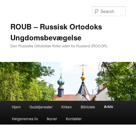
Skip
to
Sear
primary
content
ROUB – Russisk Ortodoks
Ungdomsbevægelse
Den Russiske Ortodokse Kirke uden for Rusland (ROCOR).
Main
Arkiv
Hjem
Gudstjenester
Kirken
Bibliotek
menu
Helgenernes liv
Ikoner
Kontakter