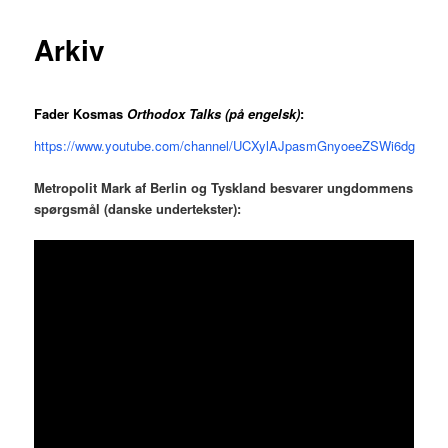
Arkiv
Fader Kosmas
Orthodox Talks (på engelsk)
:
https://www.youtube.com/channel/UCXylAJpasmGnyoeeZSWi6dg
Metropolit Mark af Berlin og Tyskland besvarer ungdommens
spørgsmål (danske undertekster):