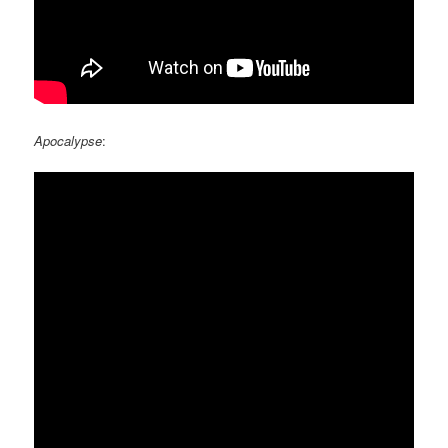
Apocalypse
: