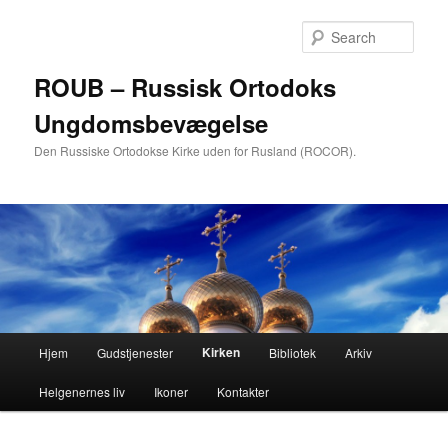
Skip
to
Sear
primary
content
ROUB – Russisk Ortodoks
Ungdomsbevægelse
Den Russiske Ortodokse Kirke uden for Rusland (ROCOR).
Main
Kirken
Hjem
Gudstjenester
Bibliotek
Arkiv
menu
Helgenernes liv
Ikoner
Kontakter