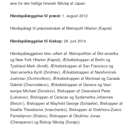
ære for den hellige hirerark
Nikolaj af Japan
.
Håndspålæggelse til præst:
1. august 2012.
Håndspålagt til præsteskabet af Metropolit Hilarion (Kapral).
Håndspålæggelse til biskop:
29. juni 2014.
Håndspålæggelsen blev udført af: Metropolitten af Øst-amerika
og New York Hilarion (Kapral), Ærkebiskoppen af Berlin og
Tyskland Mark (Arndt), Ærkebiskoppen af San Francisco og
Vest-amerika Kyrill (Dmitriev), Ærkebiskoppen af Narofominsk
Justinian (Ovchinnikov), Ærkebiskoppen af Montreal og Canada
Gabriel (Chemodakov), Ærkebiskoppen af Geneve og Vest-
europa Michael (Donskov), Biskoppen af Cleaveland Peter
(Lukianov), Biskoppen af Caracas og Sydamerika Johannes
(Berzin’), Biskoppen af Mayfield George (Schaefer), Biskoppen af
Seattle Theodosios (Ivaschenko), Biskoppen af Orekhovo-Zuevo
Pantelejmon (Shatov), Biskoppen af Obukhov Jonas
(Cherepanov) og Biskop Nikolaj (Sorajic).