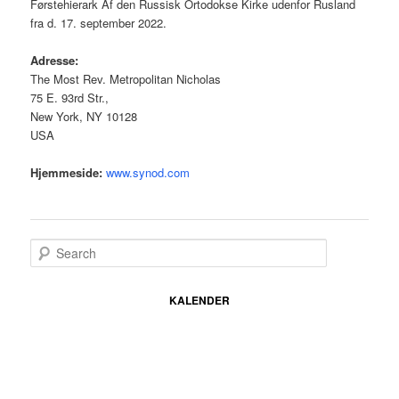
Førstehierark Af den Russisk Ortodokse Kirke udenfor Rusland
fra d. 17. september 2022.
Adresse:
The Most Rev. Metropolitan Nicholas
75 E. 93rd Str.,
New York, NY 10128
USA
Hjemmeside:
www.synod.com
S
e
a
r
KALENDER
c
h