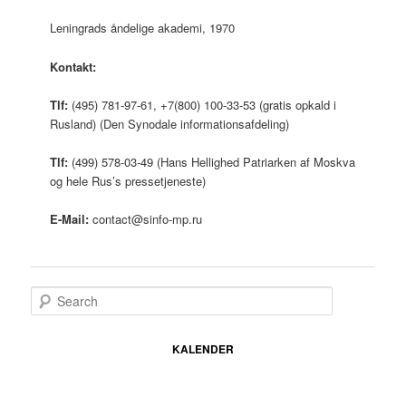
Leningrads åndelige akademi, 1970
Kontakt:
Tlf:
(495) 781-97-61, +7(800) 100-33-53 (gratis opkald i
Rusland) (Den Synodale informationsafdeling)
Tlf:
(499) 578-03-49 (Hans Hellighed Patriarken af Moskva
og hele Rus’s pressetjeneste)
E-Mail:
contact@sinfo-mp.ru
S
e
a
r
KALENDER
c
h