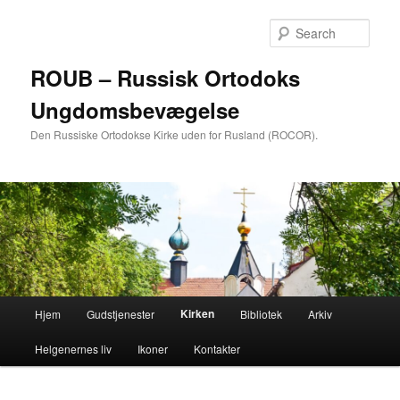
Skip
to
Sear
primary
content
ROUB – Russisk Ortodoks
Ungdomsbevægelse
Den Russiske Ortodokse Kirke uden for Rusland (ROCOR).
Main
Kirken
Hjem
Gudstjenester
Bibliotek
Arkiv
menu
Helgenernes liv
Ikoner
Kontakter