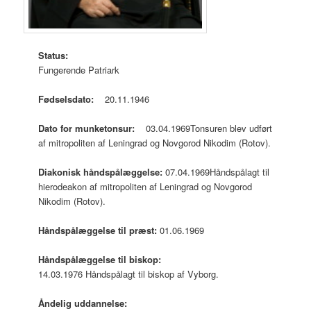
Status:
Fungerende Patriark
Fødselsdato:
20.11.1946
Dato for munketonsur:
03.04.1969Tonsuren blev udført
af mitropoliten af Leningrad og Novgorod Nikodim (Rotov).
Diakonisk håndspålæggelse:
07.04.1969
Håndspålagt til
hierodeakon af mitropoliten af Leningrad og Novgorod
Nikodim (Rotov).
Håndspålæggelse til præst:
01.06.1969
Håndspålæggelse til biskop:
14.03.1976 Håndspålagt til biskop af Vyborg.
Åndelig uddannelse: