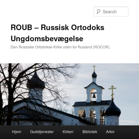
Skip
to
Sear
primary
content
ROUB – Russisk Ortodoks
Ungdomsbevægelse
Den Russiske Ortodokse Kirke uden for Rusland (ROCOR).
Main
Hjem
Gudstjenester
Kirken
Bibliotek
Arkiv
menu