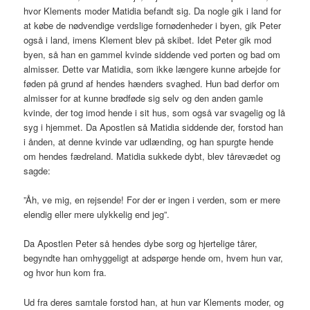
hvor Klements moder Matidia befandt sig. Da nogle gik i land for
at købe de nødvendige verdslige fornødenheder i byen, gik Peter
også i land, imens Klement blev på skibet. Idet Peter gik mod
byen, så han en gammel kvinde siddende ved porten og bad om
almisser. Dette var Matidia, som ikke længere kunne arbejde for
føden på grund af hendes hænders svaghed. Hun bad derfor om
almisser for at kunne brødføde sig selv og den anden gamle
kvinde, der tog imod hende i sit hus, som også var svagelig og lå
syg i hjemmet. Da Apostlen så Matidia siddende der, forstod han
i ånden, at denne kvinde var udlænding, og han spurgte hende
om hendes fædreland. Matidia sukkede dybt, blev tårevædet og
sagde:
”Åh, ve mig, en rejsende! For der er ingen i verden, som er mere
elendig eller mere ulykkelig end jeg”.
Da Apostlen Peter så hendes dybe sorg og hjertelige tårer,
begyndte han omhyggeligt at adspørge hende om, hvem hun var,
og hvor hun kom fra.
Ud fra deres samtale forstod han, at hun var Klements moder, og