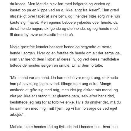
druknede. Men Matidia blev ført med bølgerne og vinden og
2
kastet op på en klippe ved en ø, ikke langt fra Asien
. Hun græd
utrøsteligt over tabet af sine børn, og i hendes bitre sorg ville hun
kaste sig i havet. Men egnens beboere ynkedes over hende, da
de så hende nøgen, skrigende og stønnende, og tog hende med
til deres by, hvor de klædte hende på.
Nogle gæstfrie kvinder besøgte hende og begyndte at trøste
hende i sorgen. Hver og én fortalte de hende om alt det sørgelige,
som var hændt dem i løbet af deres liv, og ved deres medfølelse
lettede de hendes sørgen en smule. En af dem fortalte:
”Min mand var sømand. Da han endnu var meget ung, druknede
han på havet, og jeg blev ladt tilbage som ung enke. Mange
ønskede at gifte sig med mig, men idet jeg elsker min mand, og
idet jeg ikke er i stand til at glemme ham, selv efter hans død,
besluttede jeg mig for at forblive enke. Hvis du ønsker det, må du
bo sammen med mig i mit hjem, og vi kan forsørge os ved eget
arbejde”.
Matidia fulgte hendes råd og flyttede ind i hendes hus, hvor hun