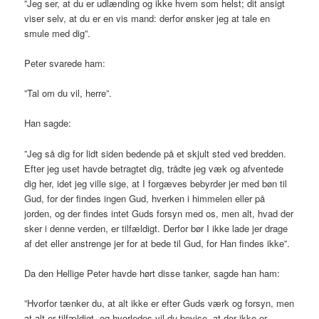
”Jeg ser, at du er udlænding og ikke hvem som helst; dit ansigt
viser selv, at du er en vis mand: derfor ønsker jeg at tale en
smule med dig”.
Peter svarede ham:
”Tal om du vil, herre”.
Han sagde:
”Jeg så dig for lidt siden bedende på et skjult sted ved bredden.
Efter jeg uset havde betragtet dig, trådte jeg væk og afventede
dig her, idet jeg ville sige, at I forgæves bebyrder jer med bøn til
Gud, for der findes ingen Gud, hverken i himmelen eller på
jorden, og der findes intet Guds forsyn med os, men alt, hvad der
sker i denne verden, er tilfældigt. Derfor bør I ikke lade jer drage
af det eller anstrenge jer for at bede til Gud, for Han findes ikke”.
Da den Hellige Peter havde hørt disse tanker, sagde han ham:
”Hvorfor tænker du, at alt ikke er efter Guds værk og forsyn, men
at alt er tilfældigt, og hvorledes vil du bevise, at der ikke er