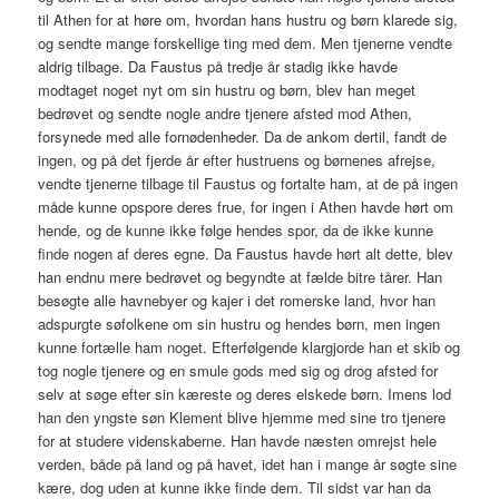
til Athen for at høre om, hvordan hans hustru og børn klarede sig,
og sendte mange forskellige ting med dem. Men tjenerne vendte
aldrig tilbage. Da Faustus på tredje år stadig ikke havde
modtaget noget nyt om sin hustru og børn, blev han meget
bedrøvet og sendte nogle andre tjenere afsted mod Athen,
forsynede med alle fornødenheder. Da de ankom dertil, fandt de
ingen, og på det fjerde år efter hustruens og børnenes afrejse,
vendte tjenerne tilbage til Faustus og fortalte ham, at de på ingen
måde kunne opspore deres frue, for ingen i Athen havde hørt om
hende, og de kunne ikke følge hendes spor, da de ikke kunne
finde nogen af deres egne. Da Faustus havde hørt alt dette, blev
han endnu mere bedrøvet og begyndte at fælde bitre tårer. Han
besøgte alle havnebyer og kajer i det romerske land, hvor han
adspurgte søfolkene om sin hustru og hendes børn, men ingen
kunne fortælle ham noget. Efterfølgende klargjorde han et skib og
tog nogle tjenere og en smule gods med sig og drog afsted for
selv at søge efter sin kæreste og deres elskede børn. Imens lod
han den yngste søn Klement blive hjemme med sine tro tjenere
for at studere videnskaberne. Han havde næsten omrejst hele
verden, både på land og på havet, idet han i mange år søgte sine
kære, dog uden at kunne ikke finde dem. Til sidst var han da