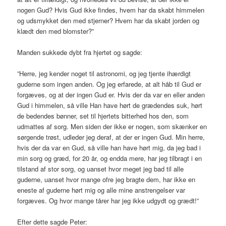
nogen Gud? Hvis Gud ikke findes, hvem har da skabt himmelen
og udsmykket den med stjerner? Hvem har da skabt jorden og
klædt den med blomster?”
Manden sukkede dybt fra hjertet og sagde:
”Herre, jeg kender noget til astronomi, og jeg tjente ihærdigt
guderne som ingen anden. Og jeg erfarede, at alt håb til Gud er
forgæves, og at der ingen Gud er. Hvis der da var en eller anden
Gud i himmelen, så ville Han have hørt de grædendes suk, hørt
de bedendes bønner, set til hjertets bitterhed hos den, som
udmattes af sorg. Men siden der ikke er nogen, som skænker en
sørgende trøst, udleder jeg deraf, at der er ingen Gud. Min herre,
hvis der da var en Gud, så ville han have hørt mig, da jeg bad i
min sorg og græd, for 20 år, og endda mere, har jeg tilbragt i en
tilstand af stor sorg, og uanset hvor meget jeg bad til alle
guderne, uanset hvor mange ofre jeg bragte dem, har ikke en
eneste af guderne hørt mig og alle mine anstrengelser var
forgæves. Og hvor mange tårer har jeg ikke udgydt og grædt!”
Efter dette sagde Peter: