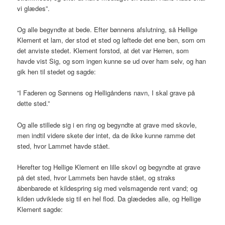
vi glædes”.
Og alle begyndte at bede. Efter bønnens afslutning, så Hellige
Klement et lam, der stod et sted og løftede det ene ben, som om
det anviste stedet. Klement forstod, at det var Herren, som
havde vist Sig, og som ingen kunne se ud over ham selv, og han
gik hen til stedet og sagde:
”I Faderen og Sønnens og Helligåndens navn, I skal grave på
dette sted.”
Og alle stillede sig i en ring og begyndte at grave med skovle,
men indtil videre skete der intet, da de ikke kunne ramme det
sted, hvor Lammet havde stået.
Herefter tog Hellige Klement en lille skovl og begyndte at grave
på det sted, hvor Lammets ben havde stået, og straks
åbenbarede et kildespring sig med velsmagende rent vand; og
kilden udviklede sig til en hel flod. Da glædedes alle, og Hellige
Klement sagde: