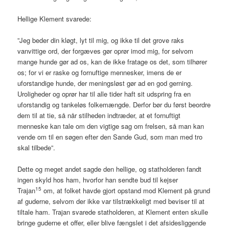
Hellige Klement svarede:
”Jeg beder din kløgt, lyt til mig, og ikke til det grove raks
vanvittige ord, der forgæves gør oprør imod mig, for selvom
mange hunde gør ad os, kan de ikke fratage os det, som tilhører
os; for vi er raske og fornuftige mennesker, imens de er
uforstandige hunde, der meningsløst gør ad en god gerning.
Uroligheder og oprør har til alle tider haft sit udspring fra en
uforstandig og tankeløs folkemængde. Derfor bør du først beordre
dem til at tie, så når stilheden indtræder, at et fornuftigt
menneske kan tale om den vigtige sag om frelsen, så man kan
vende om til en søgen efter den Sande Gud, som man med tro
skal tilbede”.
Dette og meget andet sagde den hellige, og statholderen fandt
ingen skyld hos ham, hvorfor han sendte bud til kejser
15
Trajan
om, at folket havde gjort opstand mod Klement på grund
af guderne, selvom der ikke var tilstrækkeligt med beviser til at
tiltale ham. Trajan svarede statholderen, at Klement enten skulle
bringe guderne et offer, eller blive fængslet i det afsidesliggende