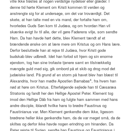
ville ikke trøstes af nogen verdslige nydelser eller glæder. I
denne tid hørte Klement om Kristi kommen til verden og
anstrengte sig for at undersøge, om det var troværdigt. Det
skete, at han talte med en vis mand, der fortalte ham om,
hvorledes Guds Søn kom til Judæa, og om hvordan Han vil
skænke evigt liv til alle, der vil gøre Faderens vilje, som sendte
Ham. Da han havde hørt dette, blev Klement tændt af et
brændende ønske om at lære mere om Kristus og om Hans lære.
Derfor besluttede han at rejse til Judæa, hvor Kristi gode
budskab blev udbredt. Idet han forlod sit hjem og sin enorme
ejendom, tog han sine trofaste tjenere samt en tilstrækkelig
mængde guld med sig, gik ombord på et skib og drog mod det
judæiske land. På grund af en storm på havet blev han blæst til
4
Alexandria, hvor han mødte Apostlen Barnabas
, fra hvem han
nød at høre om Kristus. Efterfølgende sejlede han til Cæsaræa
Stratonis og fandt her den Hellige Apostel Peter. Klement tog
imod den Hellige Dåb fra ham og fulgte ham sammen med hans
andre disciple, iblandt hvilke hans to brødre Faustinus og
Faustinianus var. Men Klement genkendte dem ikke, ligesom
brødrene heller ikke genkendte ham, da de var meget små, da de
skiltes og derfor ikke havde nogen erindring om hinanden. Da
Peter rejste til Syrien, sendte han Faustinus og Faustinianus i