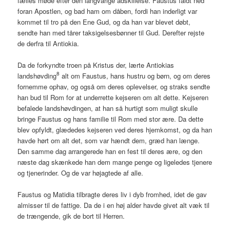
fælles møde efter den langvarige adskillelse. Faustus faldt ned
foran Apostlen, og bad ham om dåben, fordi han inderligt var
kommet til tro på den Ene Gud, og da han var blevet døbt,
sendte han med tårer taksigelsesbønner til Gud. Derefter rejste
de derfra til Antiokia.
Da de forkyndte troen på Kristus der, lærte Antiokias
8
landshøvding
alt om Faustus, hans hustru og børn, og om deres
fornemme ophav, og også om deres oplevelser, og straks sendte
han bud til Rom for at underrette kejseren om alt dette. Kejseren
befalede landshøvdingen, at han så hurtigt som muligt skulle
bringe Faustus og hans familie til Rom med stor ære. Da dette
blev opfyldt, glædedes kejseren ved deres hjemkomst, og da han
havde hørt om alt det, som var hændt dem, græd han længe.
Den samme dag arrangerede han en fest til deres ære, og den
næste dag skænkede han dem mange penge og ligeledes tjenere
og tjenerinder. Og de var højagtede af alle.
Faustus og Matidia tilbragte deres liv i dyb fromhed, idet de gav
almisser til de fattige. Da de i en høj alder havde givet alt væk til
de trængende, gik de bort til Herren.