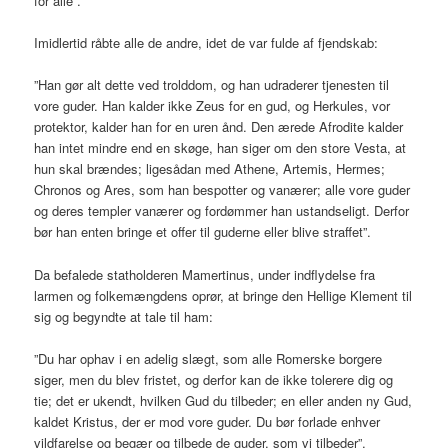
for alle”.
Imidlertid råbte alle de andre, idet de var fulde af fjendskab:
”Han gør alt dette ved trolddom, og han udraderer tjenesten til
vore guder. Han kalder ikke Zeus for en gud, og Herkules, vor
protektor, kalder han for en uren ånd. Den ærede Afrodite kalder
han intet mindre end en skøge, han siger om den store Vesta, at
hun skal brændes; ligesådan med Athene, Artemis, Hermes;
Chronos og Ares, som han bespotter og vanærer; alle vore guder
og deres templer vanærer og fordømmer han ustandseligt. Derfor
bør han enten bringe et offer til guderne eller blive straffet”.
Da befalede statholderen Mamertinus, under indflydelse fra
larmen og folkemængdens oprør, at bringe den Hellige Klement til
sig og begyndte at tale til ham:
”Du har ophav i en adelig slægt, som alle Romerske borgere
siger, men du blev fristet, og derfor kan de ikke tolerere dig og
tie; det er ukendt, hvilken Gud du tilbeder; en eller anden ny Gud,
kaldet Kristus, der er mod vore guder. Du bør forlade enhver
vildfarelse og begær og tilbede de guder, som vi tilbeder”.