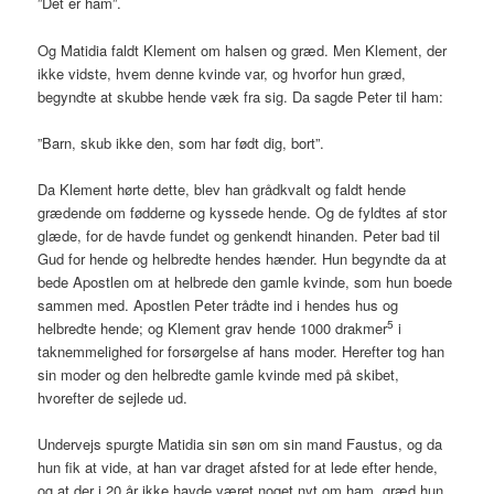
”Det er ham”.
Og Matidia faldt Klement om halsen og græd. Men Klement, der
ikke vidste, hvem denne kvinde var, og hvorfor hun græd,
begyndte at skubbe hende væk fra sig. Da sagde Peter til ham:
”Barn, skub ikke den, som har født dig, bort”.
Da Klement hørte dette, blev han grådkvalt og faldt hende
grædende om fødderne og kyssede hende. Og de fyldtes af stor
glæde, for de havde fundet og genkendt hinanden. Peter bad til
Gud for hende og helbredte hendes hænder. Hun begyndte da at
bede Apostlen om at helbrede den gamle kvinde, som hun boede
sammen med. Apostlen Peter trådte ind i hendes hus og
5
helbredte hende; og Klement grav hende 1000 drakmer
i
taknemmelighed for forsørgelse af hans moder. Herefter tog han
sin moder og den helbredte gamle kvinde med på skibet,
hvorefter de sejlede ud.
Undervejs spurgte Matidia sin søn om sin mand Faustus, og da
hun fik at vide, at han var draget afsted for at lede efter hende,
og at der i 20 år ikke havde været noget nyt om ham, græd hun