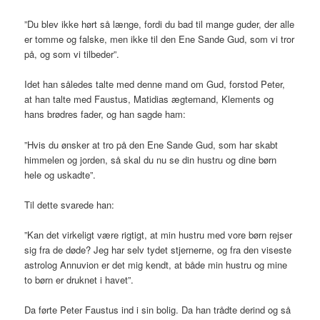
”Du blev ikke hørt så længe, fordi du bad til mange guder, der alle
er tomme og falske, men ikke til den Ene Sande Gud, som vi tror
på, og som vi tilbeder”.
Idet han således talte med denne mand om Gud, forstod Peter,
at han talte med Faustus, Matidias ægtemand, Klements og
hans brødres fader, og han sagde ham:
”Hvis du ønsker at tro på den Ene Sande Gud, som har skabt
himmelen og jorden, så skal du nu se din hustru og dine børn
hele og uskadte”.
Til dette svarede han:
”Kan det virkeligt være rigtigt, at min hustru med vore børn rejser
sig fra de døde? Jeg har selv tydet stjernerne, og fra den viseste
astrolog Annuvion er det mig kendt, at både min hustru og mine
to børn er druknet i havet”.
Da førte Peter Faustus ind i sin bolig. Da han trådte derind og så