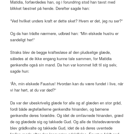
Matidia, forfærdedes han, og i forundring stod han tavst med
blikket fæstnet på hende. Derefter sagde han:
”Ved hvilket unders kraft er dette sket? Hvem er det, jeg nu ser?”
Og da han trådte nærmere, udbrød han: ”Min elskede hustru er
sandeligt her!”
Straks blev de begge kraftesløse af den pludselige glæde,
således at de ikke engang kunne tale sammen, for Matidia
genkendte også sin mand. Da hun var kommet lidt til sig selv,
sagde hun:
”Åh, min elskede Faustus! Hvordan kan du være fundet i live, når
vi har hørt, at du var død?”
Da var der ubeskrivelig glæde for alle og af glæden en stor gråd,
fordi både ægtefællerne genkendte hinanden, og børnene
genkendte deres forældre. Og idet de omfavnede hinanden, græd
de og glædede sig og takkede Gud. Og alle de tilstedeværende
blev grådkvalte og takkede Gud, idet de så deres uventede