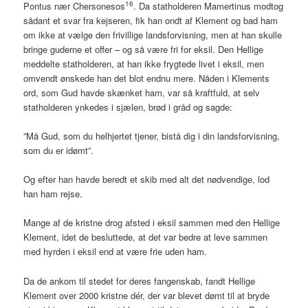
16
Pontus nær Chersonesos
. Da statholderen Mamertinus modtog
sådant et svar fra kejseren, fik han ondt af Klement og bad ham
om ikke at vælge den frivillige landsforvisning, men at han skulle
bringe guderne et offer – og så være fri for eksil. Den Hellige
meddelte statholderen, at han ikke frygtede livet i eksil, men
omvendt ønskede han det blot endnu mere. Nåden i Klements
ord, som Gud havde skænket ham, var så kraftfuld, at selv
statholderen ynkedes i sjælen, brød i gråd og sagde:
”Må Gud, som du helhjertet tjener, bistå dig i din landsforvisning,
som du er idømt”.
Og efter han havde beredt et skib med alt det nødvendige, lod
han ham rejse.
Mange af de kristne drog afsted i eksil sammen med den Hellige
Klement, idet de besluttede, at det var bedre at leve sammen
med hyrden i eksil end at være frie uden ham.
Da de ankom til stedet for deres fangenskab, fandt Hellige
Klement over 2000 kristne dér, der var blevet dømt til at bryde