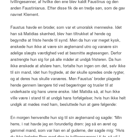
tvillingesønner, af hvilke den ene blev kaldt Faustinus og den
anden Faustinianus. Efter disse fik de en tredje søn, som de gav
navnet Klement.
Faustus havde en broder, som var et umoralsk menneske. Idet
han så Matidias skønhed, blev han tiltrukket af hende og
begyndte at friste hende til synd. Men da hun var meget kysk,
ønskede hun ikke at være sin ægtemand utro og vanære sin
adelige slægts værdighed ved at besmitte ægtesengen. Derfor
anstrengte hun sig for på alle måder at undgå fristeren. Da hun
ikke ønskede at afsløre ham, fortalte hun ingen om det, selv ikke
til sin mand, idet hun frygtede, at der skulle spredes onde rygter,
og at deres hus skulle vanæres. Men Faustus’ broder plagede
hende gennem længere tid ved begæringer og trusler til at
underkaste sig hans urene ønske. Idet Matidia så, at hun ikke
ville være i stand til at undgå hans forfølgelser, hvis hun ikke helt
undgik at mødes med ham, besluttede hun at gøre følgende:
En morgen henvendte hun sig til sin ægtemand og sagde: ”Min
herre, i nat havde jeg en forunderlig drøm: jeg så en æret og
gammel mand, som var han en af guderne, der sagde mig: ”Hvis
du ikke forlader Rom med dine to tvillingesønner i ti år, så vil I