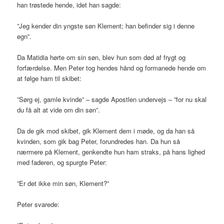
han trøstede hende, idet han sagde:
”Jeg kender din yngste søn Klement; han befinder sig i denne
egn”.
Da Matidia hørte om sin søn, blev hun som død af frygt og
forfærdelse. Men Peter tog hendes hånd og formanede hende om
at følge ham til skibet:
”Sørg ej, gamle kvinde” – sagde Apostlen undervejs – ”for nu skal
du få alt at vide om din søn”.
Da de gik mod skibet, gik Klement dem i møde, og da han så
kvinden, som gik bag Peter, forundredes han. Da hun så
nærmere på Klement, genkendte hun ham straks, på hans lighed
med faderen, og spurgte Peter:
”Er det ikke min søn, Klement?”
Peter svarede: