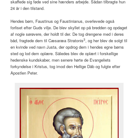
skaffede sig føde ved sine hænders arbejde. Sådan tilbragte hun
24 år i den tilstand.
Hendes børn, Faustinus og Faustinianus, overlevede også
forliset efter Guds vilje. De blev skyllet op på bredden og opdaget
af nogle sørøvere, der holdt til der. De tog drengene med i deres
3
båd, fragtede dem til Cæsaræa Stratonis
, og her blev de solgt til
en kvinde ved navn Justa, der opdrog dem i hendes egne børns
sted og lod dem oplære. Således blev de oplært i forskellige
hedenske kundskaber, men senere hørte de Evangeliets
forkyndelse i Kristus, tog imod den Hellige Dåb og fulgte efter
Apostlen Peter.