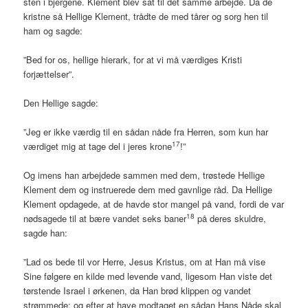
sten i bjergene. Klement blev sat til det samme arbejde. Da de
kristne så Hellige Klement, trådte de med tårer og sorg hen til
ham og sagde:
”Bed for os, hellige hierark, for at vi må værdiges Kristi
forjættelser”.
Den Hellige sagde:
”Jeg er ikke værdig til en sådan nåde fra Herren, som kun har
17
værdiget mig at tage del i jeres krone
!”
Og imens han arbejdede sammen med dem, trøstede Hellige
Klement dem og instruerede dem med gavnlige råd. Da Hellige
Klement opdagede, at de havde stor mangel på vand, fordi de var
18
nødsagede til at bære vandet seks baner
på deres skuldre,
sagde han:
”Lad os bede til vor Herre, Jesus Kristus, om at Han må vise
Sine følgere en kilde med levende vand, ligesom Han viste det
tørstende Israel i ørkenen, da Han brød klippen og vandet
strømmede; og efter at have modtaget en sådan Hans Nåde skal