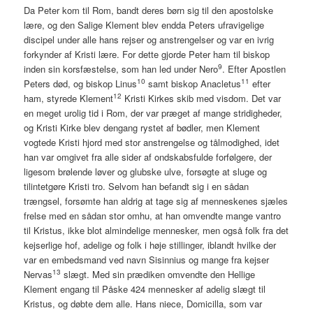
Da Peter kom til Rom, bandt deres børn sig til den apostolske
lære, og den Salige Klement blev endda Peters ufravigelige
discipel under alle hans rejser og anstrengelser og var en ivrig
forkynder af Kristi lære. For dette gjorde Peter ham til biskop
9
inden sin korsfæstelse, som han led under Nero
. Efter Apostlen
10
11
Peters død, og biskop Linus
samt biskop Anacletus
efter
12
ham, styrede Klement
Kristi Kirkes skib med visdom. Det var
en meget urolig tid i Rom, der var præget af mange stridigheder,
og Kristi Kirke blev dengang rystet af bødler, men Klement
vogtede Kristi hjord med stor anstrengelse og tålmodighed, idet
han var omgivet fra alle sider af ondskabsfulde forfølgere, der
ligesom brølende løver og glubske ulve, forsøgte at sluge og
tilintetgøre Kristi tro. Selvom han befandt sig i en sådan
trængsel, forsømte han aldrig at tage sig af menneskenes sjæles
frelse med en sådan stor omhu, at han omvendte mange vantro
til Kristus, ikke blot almindelige mennesker, men også folk fra det
kejserlige hof, adelige og folk i høje stillinger, iblandt hvilke der
var en embedsmand ved navn Sisinnius og mange fra kejser
13
Nervas
slægt. Med sin prædiken omvendte den Hellige
Klement engang til Påske 424 mennesker af adelig slægt til
Kristus, og døbte dem alle. Hans niece, Domicilla, som var