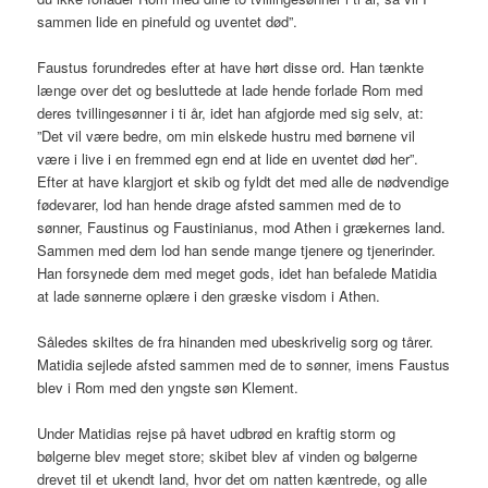
sammen lide en pinefuld og uventet død”.
Faustus forundredes efter at have hørt disse ord. Han tænkte
længe over det og besluttede at lade hende forlade Rom med
deres tvillingesønner i ti år, idet han afgjorde med sig selv, at:
”Det vil være bedre, om min elskede hustru med børnene vil
være i live i en fremmed egn end at lide en uventet død her”.
Efter at have klargjort et skib og fyldt det med alle de nødvendige
fødevarer, lod han hende drage afsted sammen med de to
sønner, Faustinus og Faustinianus, mod Athen i grækernes land.
Sammen med dem lod han sende mange tjenere og tjenerinder.
Han forsynede dem med meget gods, idet han befalede Matidia
at lade sønnerne oplære i den græske visdom i Athen.
Således skiltes de fra hinanden med ubeskrivelig sorg og tårer.
Matidia sejlede afsted sammen med de to sønner, imens Faustus
blev i Rom med den yngste søn Klement.
Under Matidias rejse på havet udbrød en kraftig storm og
bølgerne blev meget store; skibet blev af vinden og bølgerne
drevet til et ukendt land, hvor det om natten kæntrede, og alle