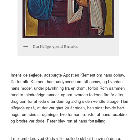
Den Hellige Apostel Barnabas
Imens de sejlede, adspurgte Apostlen Klement om hans ophav.
Da fortalte Klement ham uddybende om sit ophav, og hvordan
hans moder, under påvirkning fra en drøm, forlod Rom sammen
med to mindreårige sønner, og om hvordan faderen fire år efter,
drog bort for at lede efter dem og aldrig siden vendte tilbage. Han
tilføjede også, at der var gået 20 år siden, han sidst havde hørt
noget om sine slægtninge, hvorfor han tænkte, at hans forældre
og brødre var døde. Peter blev rørt af hans fortælling.
I mellemtiden, ved Guds vilje, sejlede skibet i havn på den ø,