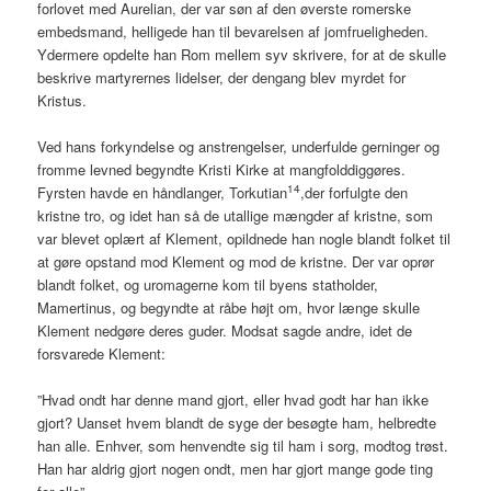
forlovet med Aurelian, der var søn af den øverste romerske
embedsmand, helligede han til bevarelsen af jomfrueligheden.
Ydermere opdelte han Rom mellem syv skrivere, for at de skulle
beskrive martyrernes lidelser, der dengang blev myrdet for
Kristus.
Ved hans forkyndelse og anstrengelser, underfulde gerninger og
fromme levned begyndte Kristi Kirke at mangfolddiggøres.
14
Fyrsten havde en håndlanger, Torkutian
,der forfulgte den
kristne tro, og idet han så de utallige mængder af kristne, som
var blevet oplært af Klement, opildnede han nogle blandt folket til
at gøre opstand mod Klement og mod de kristne. Der var oprør
blandt folket, og uromagerne kom til byens statholder,
Mamertinus, og begyndte at råbe højt om, hvor længe skulle
Klement nedgøre deres guder. Modsat sagde andre, idet de
forsvarede Klement:
”Hvad ondt har denne mand gjort, eller hvad godt har han ikke
gjort? Uanset hvem blandt de syge der besøgte ham, helbredte
han alle. Enhver, som henvendte sig til ham i sorg, modtog trøst.
Han har aldrig gjort nogen ondt, men har gjort mange gode ting