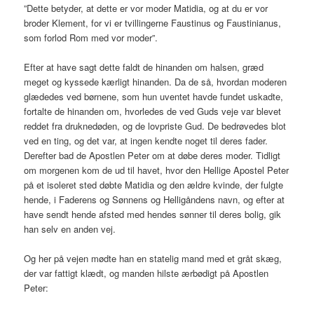
”Dette betyder, at dette er vor moder Matidia, og at du er vor
broder Klement, for vi er tvillingerne Faustinus og Faustinianus,
som forlod Rom med vor moder”.
Efter at have sagt dette faldt de hinanden om halsen, græd
meget og kyssede kærligt hinanden. Da de så, hvordan moderen
glædedes ved børnene, som hun uventet havde fundet uskadte,
fortalte de hinanden om, hvorledes de ved Guds veje var blevet
reddet fra druknedøden, og de lovpriste Gud. De bedrøvedes blot
ved en ting, og det var, at ingen kendte noget til deres fader.
Derefter bad de Apostlen Peter om at døbe deres moder. Tidligt
om morgenen kom de ud til havet, hvor den Hellige Apostel Peter
på et isoleret sted døbte Matidia og den ældre kvinde, der fulgte
hende, i Faderens og Sønnens og Helligåndens navn, og efter at
have sendt hende afsted med hendes sønner til deres bolig, gik
han selv en anden vej.
Og her på vejen mødte han en statelig mand med et gråt skæg,
der var fattigt klædt, og manden hilste ærbødigt på Apostlen
Peter: