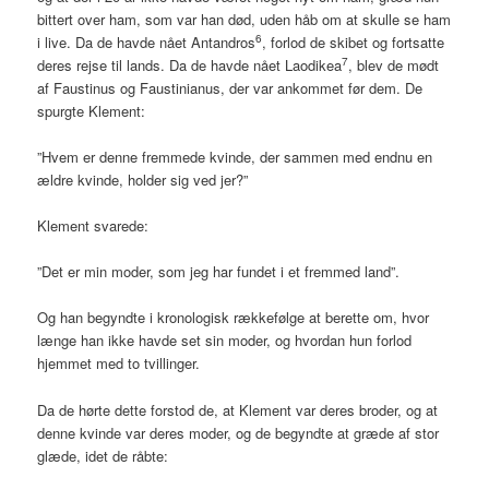
bittert over ham, som var han død, uden håb om at skulle se ham
6
i live. Da de havde nået Antandros
, forlod de skibet og fortsatte
7
deres rejse til lands. Da de havde nået Laodikea
, blev de mødt
af Faustinus og Faustinianus, der var ankommet før dem. De
spurgte Klement:
”Hvem er denne fremmede kvinde, der sammen med endnu en
ældre kvinde, holder sig ved jer?”
Klement svarede:
”Det er min moder, som jeg har fundet i et fremmed land”.
Og han begyndte i kronologisk rækkefølge at berette om, hvor
længe han ikke havde set sin moder, og hvordan hun forlod
hjemmet med to tvillinger.
Da de hørte dette forstod de, at Klement var deres broder, og at
denne kvinde var deres moder, og de begyndte at græde af stor
glæde, idet de råbte: