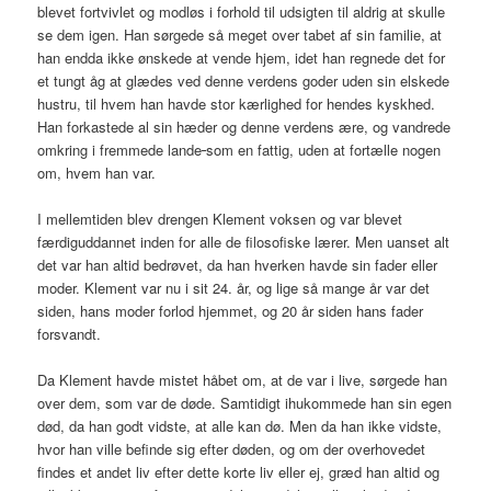
blevet fortvivlet og modløs i forhold til udsigten til aldrig at skulle
se dem igen. Han sørgede så meget over tabet af sin familie, at
han endda ikke ønskede at vende hjem, idet han regnede det for
et tungt åg at glædes ved denne verdens goder uden sin elskede
hustru, til hvem han havde stor kærlighed for hendes kyskhed.
Han forkastede al sin hæder og denne verdens ære, og vandrede
omkring i fremmede lande
som en fattig, uden at fortælle nogen
om, hvem han var.
I mellemtiden blev drengen Klement voksen og var blevet
færdiguddannet inden for alle de filosofiske lærer. Men uanset alt
det var han altid bedrøvet, da han hverken havde sin fader eller
moder. Klement var nu i sit 24. år, og lige så mange år var det
siden, hans moder forlod hjemmet, og 20 år siden hans fader
forsvandt.
Da Klement havde mistet håbet om, at de var i live, sørgede han
over dem, som var de døde. Samtidigt ihukommede han sin egen
død, da han godt vidste, at alle kan dø. Men da han ikke vidste,
hvor han ville befinde sig efter døden, og om der overhovedet
findes et andet liv efter dette korte liv eller ej, græd han altid og